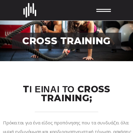
CROSS TRAINING
TΙ ΕΙΝΑΙ ΤΟ CROSS
TRAINING;
Πρόκειται για ένα είδος προπόνησης που τα συνδυάζει όλα:
μυϊκή ενδυνάμωση και καρδιοαναπνευστική τόνωση, ασκήσεις