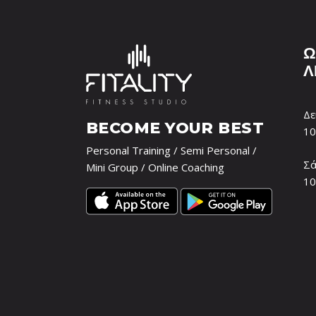
Ω
Λ
Δε
BECOME YOUR BEST
10
Personal Training / Semi Personal /
Σά
Mini Group / Online Coaching
10